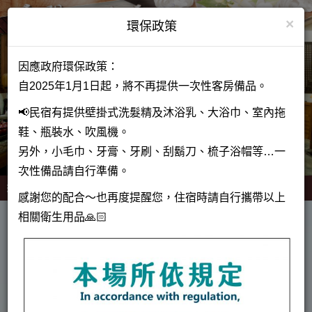
×
環保政策
因應政府環保政策：
自2025年1月1日起，將不再提供一次性客房備品。
📢民宿有提供壁掛式洗髮精及沐浴乳、大浴巾、室內拖
鞋、瓶裝水、吹風機。
另外，小毛巾、牙膏、牙刷、刮鬍刀、梳子浴帽等…一
次性備品請自行準備。
選 單
感謝您的配合～也再度提醒您，住宿時請自行攜帶以上
相關衛生用品🙏🏻
南投縣民宿759號
Select Language
▼