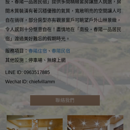
投‧春陽一品居民宿」提供多間精緻套房讓旅人挑選，房
間木質裝潢有著沉穩優雅的氣質，寬敞明亮的空間讓人可
自在徜徉，部分房型亦有觀景窗戶可眺望戶外山林景緻，
令人感到十分愜意自在！盡情地在「南投‧春陽一品居民
宿」渡過美好難忘的假期時光。
服務項目：
春陽住宿
、
春陽民宿
其他設施：停車場、無線上網
LINE ID: 0963517885
Wechat ID: chiefvillamm
聯絡我們