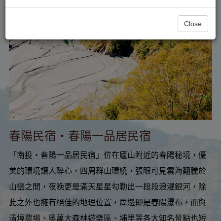
Close
春陽民宿‧春陽一品居民宿
「南投‧春陽一品居民宿」位在廬山附近的春陽秘境，優
美的環境讓人醉心，四周群山環繞，張眼可見雲海翻騰於
山巒之間，夜晚更是滿天星星勾勒出一段段浪漫銀河，除
此之外也擁有絕佳的地理位置，周邊即是春陽瀑布，而與
清境農場、奧萬大森林遊樂區、埔里等各大知名景點也短